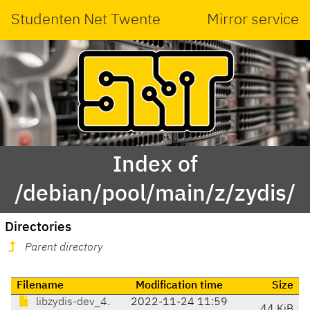
Studenten Net Twente
Mirror service
Index of
/debian/pool/main/z/zydis/
Directories
Parent directory
Filename
Modification time
Size
libzydis-dev_4.
2022-11-24 11:59
44 KiB