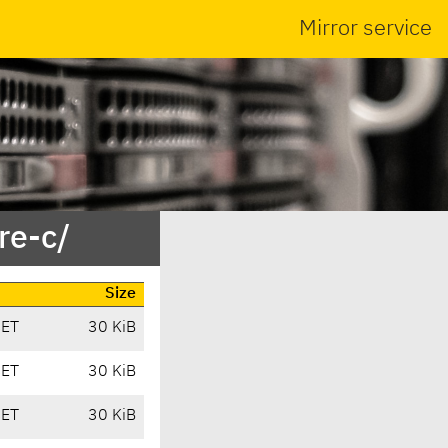
Mirror service
re-c/
Size
CET
30 KiB
CET
30 KiB
CET
30 KiB