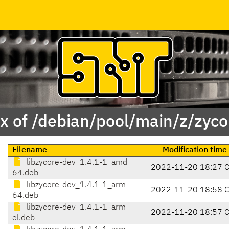
x of /debian/pool/main/z/zyco
Filename
Modification time
libzycore-dev_1.4.1-1_amd
2022-11-20 18:27 
64.deb
libzycore-dev_1.4.1-1_arm
2022-11-20 18:58 
64.deb
libzycore-dev_1.4.1-1_arm
2022-11-20 18:57 
el.deb