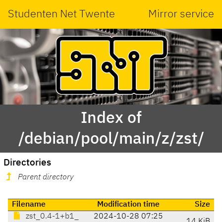
Studenten Net Twente
Mirror service
Index of
/debian/pool/main/z/zst/
Directories
Parent directory
Filename
Modification time
Size
zst_0.4-1+b1_
2024-10-28 07:25
14 KiB