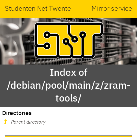
Studenten Net Twente
Mirror service
Index of
/debian/pool/main/z/zram-
tools/
Directories
Parent directory