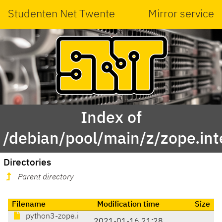
Studenten Net Twente
Mirror service
Index of
/debian/pool/main/z/zope.int
Directories
Parent directory
Filename
Modification time
Size
python3-zope.i
2021-01-16 21:28