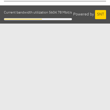
Current bandwidth utilization 5604.78 Mbit/s
Powered by
SNT