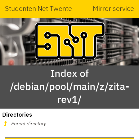
Studenten Net Twente
Mirror service
Index of
/debian/pool/main/z/zita-
rev1/
Directories
Parent directory