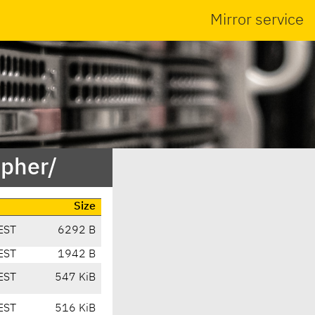
Mirror service
apher/
Size
EST
6292 B
EST
1942 B
EST
547 KiB
EST
516 KiB