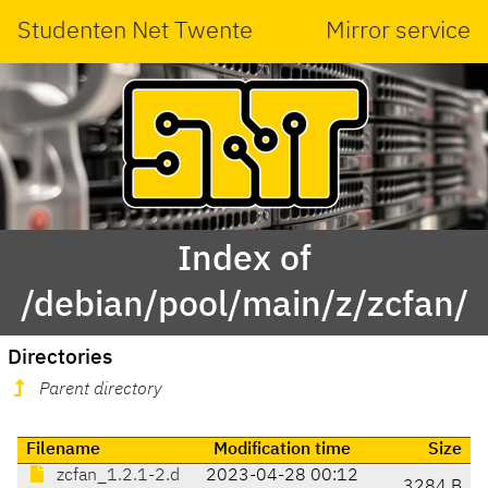
Studenten Net Twente
Mirror service
Index of
/debian/pool/main/z/zcfan/
Directories
Parent directory
Filename
Modification time
Size
zcfan_1.2.1-2.d
2023-04-28 00:12
3284 B