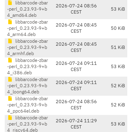
libbarcode-zbar
2026-07-24 08:56
-perl_0.23.93-9+b
53 KiB
CEST
4_amd64.deb
libbarcode-zbar
2026-07-24 08:45
-perl_0.23.93-9+b
50 KiB
CEST
4_arm64.deb
libbarcode-zbar
2026-07-24 08:45
-perl_0.23.93-9+b
51 KiB
CEST
4_armhf.deb
libbarcode-zbar
2026-07-24 09:11
-perl_0.23.93-9+b
53 KiB
CEST
4_i386.deb
libbarcode-zbar
2026-07-24 09:11
-perl_0.23.93-9+b
52 KiB
CEST
4_loong64.deb
libbarcode-zbar
2026-07-24 08:56
-perl_0.23.93-9+b
52 KiB
CEST
4_ppc64el.deb
libbarcode-zbar
2026-07-24 11:29
-perl_0.23.93-9+b
53 KiB
CEST
4_riscv64.deb