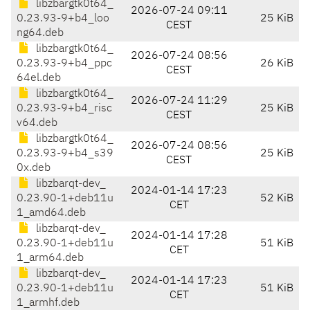
libzbargtk0t64_
2026-07-24 09:11
0.23.93-9+b4_loo
25 KiB
CEST
ng64.deb
libzbargtk0t64_
2026-07-24 08:56
0.23.93-9+b4_ppc
26 KiB
CEST
64el.deb
libzbargtk0t64_
2026-07-24 11:29
0.23.93-9+b4_risc
25 KiB
CEST
v64.deb
libzbargtk0t64_
2026-07-24 08:56
0.23.93-9+b4_s39
25 KiB
CEST
0x.deb
libzbarqt-dev_
2024-01-14 17:23
0.23.90-1+deb11u
52 KiB
CET
1_amd64.deb
libzbarqt-dev_
2024-01-14 17:28
0.23.90-1+deb11u
51 KiB
CET
1_arm64.deb
libzbarqt-dev_
2024-01-14 17:23
0.23.90-1+deb11u
51 KiB
CET
1_armhf.deb