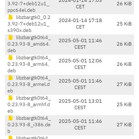
2024-01-14 17:03
3.92-7+deb12u1_
26 KiB
CET
ppc64el.deb
libzbargtk0_0.2
2024-01-14 17:18
3.92-7+deb12u1_
25 KiB
CET
s390x.deb
libzbargtk0t64_
2025-05-01 11:46
0.23.93-8_amd64.
26 KiB
CEST
deb
libzbargtk0t64_
2025-05-01 12:06
0.23.93-8_arm64.
26 KiB
CEST
deb
libzbargtk0t64_
2025-05-01 11:46
0.23.93-8_armel.d
27 KiB
CEST
eb
libzbargtk0t64_
2025-05-01 13:01
0.23.93-8_armhf.d
25 KiB
CEST
eb
libzbargtk0t64_
2025-05-01 11:46
0.23.93-8_i386.de
27 KiB
CEST
b
libzbargtk0t64_