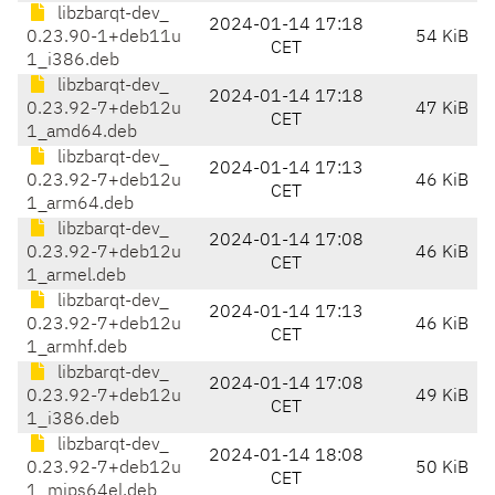
libzbarqt-dev_
2024-01-14 17:18
0.23.90-1+deb11u
54 KiB
CET
1_i386.deb
libzbarqt-dev_
2024-01-14 17:18
0.23.92-7+deb12u
47 KiB
CET
1_amd64.deb
libzbarqt-dev_
2024-01-14 17:13
0.23.92-7+deb12u
46 KiB
CET
1_arm64.deb
libzbarqt-dev_
2024-01-14 17:08
0.23.92-7+deb12u
46 KiB
CET
1_armel.deb
libzbarqt-dev_
2024-01-14 17:13
0.23.92-7+deb12u
46 KiB
CET
1_armhf.deb
libzbarqt-dev_
2024-01-14 17:08
0.23.92-7+deb12u
49 KiB
CET
1_i386.deb
libzbarqt-dev_
2024-01-14 18:08
0.23.92-7+deb12u
50 KiB
CET
1_mips64el.deb