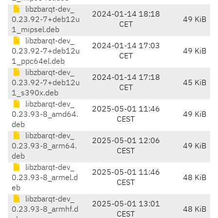
libzbarqt-dev_
2024-01-14 18:18
0.23.92-7+deb12u
49 KiB
CET
1_mipsel.deb
libzbarqt-dev_
2024-01-14 17:03
0.23.92-7+deb12u
49 KiB
CET
1_ppc64el.deb
libzbarqt-dev_
2024-01-14 17:18
0.23.92-7+deb12u
45 KiB
CET
1_s390x.deb
libzbarqt-dev_
2025-05-01 11:46
0.23.93-8_amd64.
49 KiB
CEST
deb
libzbarqt-dev_
2025-05-01 12:06
0.23.93-8_arm64.
49 KiB
CEST
deb
libzbarqt-dev_
2025-05-01 11:46
0.23.93-8_armel.d
48 KiB
CEST
eb
libzbarqt-dev_
2025-05-01 13:01
0.23.93-8_armhf.d
48 KiB
CEST