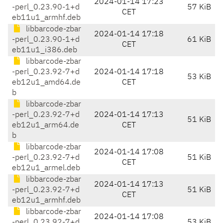
2024-01-14 17:23
-perl_0.23.90-1+d
57 KiB
CET
eb11u1_armhf.deb
libbarcode-zbar
2024-01-14 17:18
-perl_0.23.90-1+d
61 KiB
CET
eb11u1_i386.deb
libbarcode-zbar
-perl_0.23.92-7+d
2024-01-14 17:18
53 KiB
eb12u1_amd64.de
CET
b
libbarcode-zbar
-perl_0.23.92-7+d
2024-01-14 17:13
51 KiB
eb12u1_arm64.de
CET
b
libbarcode-zbar
2024-01-14 17:08
-perl_0.23.92-7+d
51 KiB
CET
eb12u1_armel.deb
libbarcode-zbar
2024-01-14 17:13
-perl_0.23.92-7+d
51 KiB
CET
eb12u1_armhf.deb
libbarcode-zbar
2024-01-14 17:08
-perl_0.23.92-7+d
53 KiB