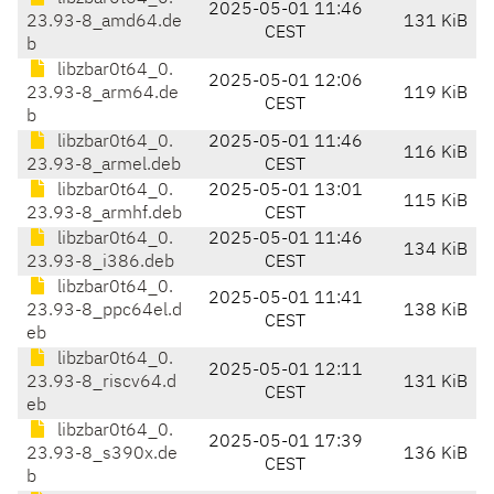
2025-05-01 11:46
23.93-8_amd64.de
131 KiB
CEST
b
libzbar0t64_0.
2025-05-01 12:06
23.93-8_arm64.de
119 KiB
CEST
b
libzbar0t64_0.
2025-05-01 11:46
116 KiB
23.93-8_armel.deb
CEST
libzbar0t64_0.
2025-05-01 13:01
115 KiB
23.93-8_armhf.deb
CEST
libzbar0t64_0.
2025-05-01 11:46
134 KiB
23.93-8_i386.deb
CEST
libzbar0t64_0.
2025-05-01 11:41
23.93-8_ppc64el.d
138 KiB
CEST
eb
libzbar0t64_0.
2025-05-01 12:11
23.93-8_riscv64.d
131 KiB
CEST
eb
libzbar0t64_0.
2025-05-01 17:39
23.93-8_s390x.de
136 KiB
CEST
b