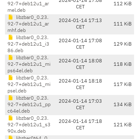
2024-01-14 17:08
92-7+deb12u1_ar
112 KiB
CET
mel.deb
libzbar0_0.23.
2024-01-14 17:13
92-7+deb12u1_ar
111 KiB
CET
mhf.deb
libzbar0_0.23.
2024-01-14 17:08
92-7+deb12u1_i3
129 KiB
CET
86.deb
libzbar0_0.23.
2024-01-14 18:08
92-7+deb12u1_mi
118 KiB
CET
ps64el.deb
libzbar0_0.23.
2024-01-14 18:18
92-7+deb12u1_mi
117 KiB
CET
psel.deb
libzbar0_0.23.
2024-01-14 17:03
92-7+deb12u1_pp
134 KiB
CET
c64el.deb
libzbar0_0.23.
2024-01-14 17:18
92-7+deb12u1_s3
121 KiB
CET
90x.deb
libzbar0t64_0.