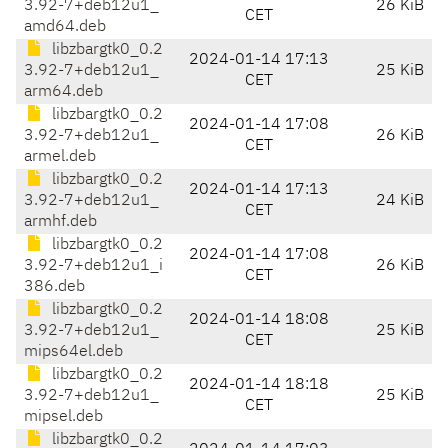
3.92-7+deb12u1_
26 KiB
CET
amd64.deb
libzbargtk0_0.2
2024-01-14 17:13
3.92-7+deb12u1_
25 KiB
CET
arm64.deb
libzbargtk0_0.2
2024-01-14 17:08
3.92-7+deb12u1_
26 KiB
CET
armel.deb
libzbargtk0_0.2
2024-01-14 17:13
3.92-7+deb12u1_
24 KiB
CET
armhf.deb
libzbargtk0_0.2
2024-01-14 17:08
3.92-7+deb12u1_i
26 KiB
CET
386.deb
libzbargtk0_0.2
2024-01-14 18:08
3.92-7+deb12u1_
25 KiB
CET
mips64el.deb
libzbargtk0_0.2
2024-01-14 18:18
3.92-7+deb12u1_
25 KiB
CET
mipsel.deb
libzbargtk0_0.2