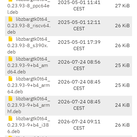
2025-05-01 11:41
0.23.93-8_ppc64e
27 KiB
CEST
l.deb
libzbargtk0t64_
2025-05-01 12:11
0.23.93-8_riscv64.
26 KiB
CEST
deb
libzbargtk0t64_
2025-05-01 17:39
0.23.93-8_s390x.
26 KiB
CEST
deb
libzbargtk0t64_
2026-07-24 08:56
0.23.93-9+b4_am
25 KiB
CEST
d64.deb
libzbargtk0t64_
2026-07-24 08:45
0.23.93-9+b4_arm
25 KiB
CEST
64.deb
libzbargtk0t64_
2026-07-24 08:45
0.23.93-9+b4_arm
24 KiB
CEST
hf.deb
libzbargtk0t64_
2026-07-24 09:11
0.23.93-9+b4_i38
26 KiB
CEST
6.deb