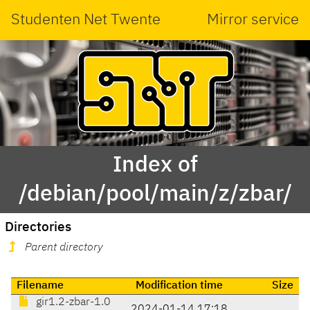
Studenten Net Twente
Mirror service
Index of
/debian/pool/main/z/zbar/
Directories
Parent directory
Filename
Modification time
Size
gir1.2-zbar-1.0
2024-01-14 17:18