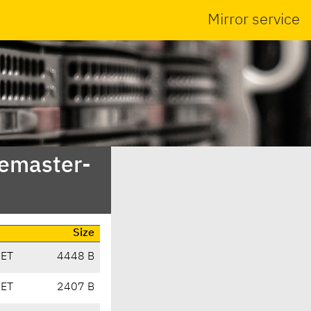
Mirror service
nemaster-
Size
CET
4448 B
CET
2407 B