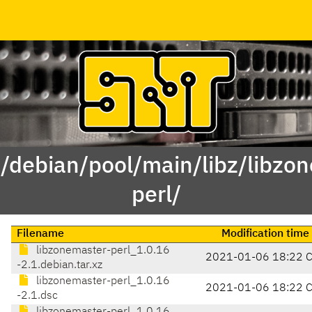
 /debian/pool/main/libz/libzo
perl/
Filename
Modification time
libzonemaster-perl_1.0.16
2021-01-06 18:22 
-2.1.debian.tar.xz
libzonemaster-perl_1.0.16
2021-01-06 18:22 
-2.1.dsc