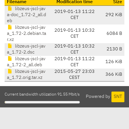
Filename
Modification time
Size
libzeus-jscl-jav
2019-01-13 11:22
a-doc_1.72-2_all.d
292 KiB
CET
eb
libzeus-jscl-jav
2019-01-13 10:32
a_1.72-2.debian.ta
6084 B
CET
r.xz
libzeus-jscl-jav
2019-01-13 10:32
2130 B
a_1.72-2.dsc
CET
libzeus-jscl-jav
2019-01-13 11:22
126 KiB
a_1.72-2_all.deb
CET
libzeus-jscl-jav
2015-05-27 23:03
366 KiB
a_1.72.orig.tar.xz
CEST
Current bandwidth utilization 91.55 Mbit/s
Powered by
SNT