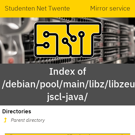
Studenten Net Twente
Mirror service
Index of
/debian/pool/main/libz/libzeu
jscl-java/
Directories
Parent directory