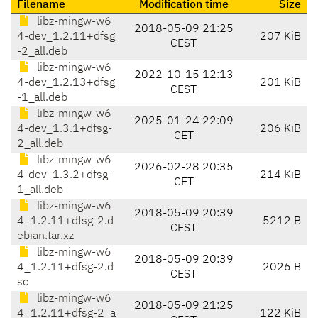
Filename
Modification time
Size
libz-mingw-w6
2018-05-09 21:25
4-dev_1.2.11+dfsg
207 KiB
CEST
-2_all.deb
libz-mingw-w6
2022-10-15 12:13
4-dev_1.2.13+dfsg
201 KiB
CEST
-1_all.deb
libz-mingw-w6
2025-01-24 22:09
4-dev_1.3.1+dfsg-
206 KiB
CET
2_all.deb
libz-mingw-w6
2026-02-28 20:35
4-dev_1.3.2+dfsg-
214 KiB
CET
1_all.deb
libz-mingw-w6
2018-05-09 20:39
4_1.2.11+dfsg-2.d
5212 B
CEST
ebian.tar.xz
libz-mingw-w6
2018-05-09 20:39
4_1.2.11+dfsg-2.d
2026 B
CEST
sc
libz-mingw-w6
2018-05-09 21:25
4_1.2.11+dfsg-2_a
122 KiB