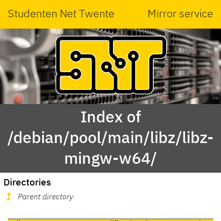
Studenten Net Twente
Mirror service
Index of
/debian/pool/main/libz/libz-
mingw-w64/
Directories
Parent directory