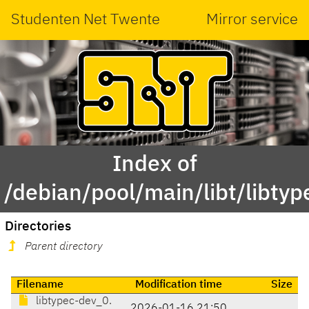
Studenten Net Twente
Mirror service
Index of
/debian/pool/main/libt/libtyp
Directories
Parent directory
Filename
Modification time
Size
libtypec-dev_0.
2026-01-16 21:50