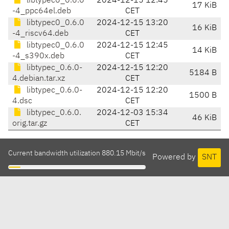
libtypec0_0.6.0
2024-12-15 12:45
17 KiB
-4_ppc64el.deb
CET
libtypec0_0.6.0
2024-12-15 13:20
16 KiB
-4_riscv64.deb
CET
libtypec0_0.6.0
2024-12-15 12:45
14 KiB
-4_s390x.deb
CET
libtypec_0.6.0-
2024-12-15 12:20
5184 B
4.debian.tar.xz
CET
libtypec_0.6.0-
2024-12-15 12:20
1500 B
4.dsc
CET
libtypec_0.6.0.
2024-12-03 15:34
46 KiB
orig.tar.gz
CET
Current bandwidth utilization 880.15 Mbit/s
Powered by
SNT