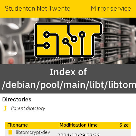
Studenten Net Twente
Mirror service
Index of
/debian/pool/main/libt/libtom
Directories
Parent directory
Filename
Modification time
Size
libtomcrypt-dev
2024-10-29 03:32