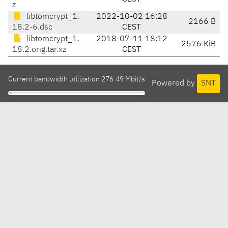
z
libtomcrypt_1.
2022-10-02 16:28
2166 B
18.2-6.dsc
CEST
libtomcrypt_1.
2018-07-11 18:12
2576 KiB
18.2.orig.tar.xz
CEST
Current bandwidth utilization 276.49 Mbit/s
Powered by
SNT