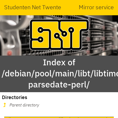
Studenten Net Twente
Mirror service
Index of
/debian/pool/main/libt/libtim
parsedate-perl/
Directories
Parent directory