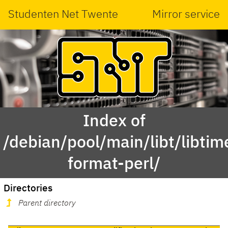
Studenten Net Twente
Mirror service
Index of
/debian/pool/main/libt/libtim
format-perl/
Directories
Parent directory