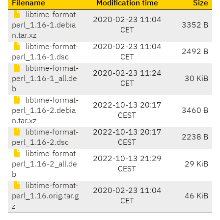
Filename
Modification time
Size
libtime-format-
2020-02-23 11:04
perl_1.16-1.debia
3352 B
CET
n.tar.xz
libtime-format-
2020-02-23 11:04
2492 B
perl_1.16-1.dsc
CET
libtime-format-
2020-02-23 11:24
perl_1.16-1_all.de
30 KiB
CET
b
libtime-format-
2022-10-13 20:17
perl_1.16-2.debia
3460 B
CEST
n.tar.xz
libtime-format-
2022-10-13 20:17
2238 B
perl_1.16-2.dsc
CEST
libtime-format-
2022-10-13 21:29
perl_1.16-2_all.de
29 KiB
CEST
b
libtime-format-
2020-02-23 11:04
perl_1.16.orig.tar.g
46 KiB
CET
z