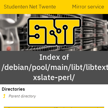
Studenten Net Twente
Mirror service
Index of
/debian/pool/main/libt/libtex
xslate-perl/
Directories
Parent directory