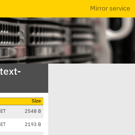
Mirror service
text-
Size
CET
2548 B
CET
2193 B