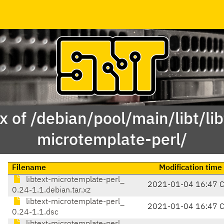
x of /debian/pool/main/libt/lib
microtemplate-perl/
Filename
Modification time
libtext-microtemplate-perl_
2021-01-04 16:47 
0.24-1.1.debian.tar.xz
libtext-microtemplate-perl_
2021-01-04 16:47 
0.24-1.1.dsc