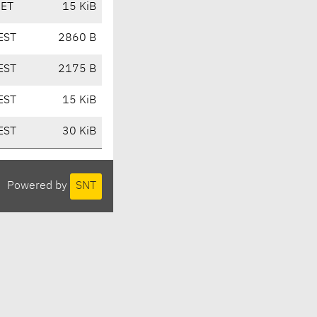
CET
15 KiB
EST
2860 B
EST
2175 B
EST
15 KiB
EST
30 KiB
Powered by
SNT