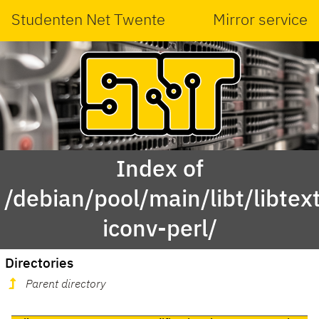
Studenten Net Twente
Mirror service
Index of
/debian/pool/main/libt/libtex
iconv-perl/
Directories
Parent directory