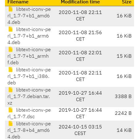
Filename
Modification time
Size
libtext-iconv-pe
2020-11-08 22:11
rl_1.7-7+b1_amd6
16 KiB
CET
4.deb
libtext-iconv-pe
2020-11-08 21:56
rl_1.7-7+b1_arm6
16 KiB
CET
4.deb
libtext-iconv-pe
2020-11-08 22:01
rl_1.7-7+b1_armh
15 KiB
CET
f.deb
libtext-iconv-pe
2020-11-08 22:11
rl_1.7-7+b1_i386.
16 KiB
CET
deb
libtext-iconv-pe
2019-10-27 16:44
rl_1.7-7.debian.tar.
3388 B
CET
xz
libtext-iconv-pe
2019-10-27 16:44
2242 B
rl_1.7-7.dsc
CET
libtext-iconv-pe
2024-10-15 03:15
rl_1.7-8+b4_amd6
14 KiB
CEST
4.deb