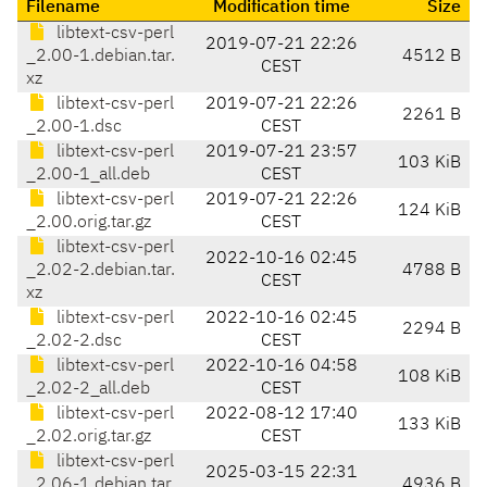
Filename
Modification time
Size
libtext-csv-perl
2019-07-21 22:26
_2.00-1.debian.tar.
4512 B
CEST
xz
libtext-csv-perl
2019-07-21 22:26
2261 B
_2.00-1.dsc
CEST
libtext-csv-perl
2019-07-21 23:57
103 KiB
_2.00-1_all.deb
CEST
libtext-csv-perl
2019-07-21 22:26
124 KiB
_2.00.orig.tar.gz
CEST
libtext-csv-perl
2022-10-16 02:45
_2.02-2.debian.tar.
4788 B
CEST
xz
libtext-csv-perl
2022-10-16 02:45
2294 B
_2.02-2.dsc
CEST
libtext-csv-perl
2022-10-16 04:58
108 KiB
_2.02-2_all.deb
CEST
libtext-csv-perl
2022-08-12 17:40
133 KiB
_2.02.orig.tar.gz
CEST
libtext-csv-perl
2025-03-15 22:31
_2.06-1.debian.tar.
4936 B