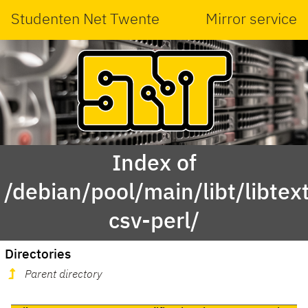
Studenten Net Twente
Mirror service
Index of
/debian/pool/main/libt/libtex
csv-perl/
Directories
Parent directory