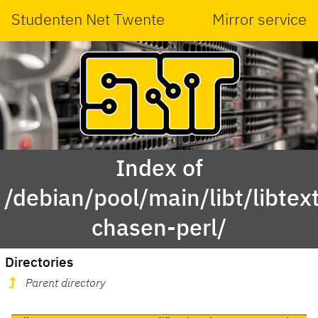
Studenten Net Twente
Mirror service
Index of
/debian/pool/main/libt/libtex
chasen-perl/
Directories
Parent directory