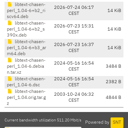
libtext-chasen-
2026-07-24 06:17
perl_1.04-6+b2_ri
14 KiB
CEST
scv64.deb
libtext-chasen-
2026-07-23 15:31
perl_1.04-6+b2_s
14 KiB
CEST
390x.deb
libtext-chasen-
2026-07-23 16:37
perl_1.04-6+b3_ar
14 KiB
CEST
m64.deb
libtext-chasen-
2024-05-16 16:54
perl_1.04-6.debia
3484 B
CEST
n.tar.xz
libtext-chasen-
2024-05-16 16:54
2382 B
perl_1.04-6.dsc
CEST
libtext-chasen-
2003-10-24 06:32
perl_1.04.orig.tar.g
4844 B
CEST
z
Current bandwidth utilization 511.20 Mbit/s
Powered by
SNT