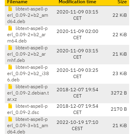
Filename
Modification time
Size
libtext-aspell-p
2020-11-09 03:15
erl_0.09-2+b2_am
22 KiB
CET
d64.deb
libtext-aspell-p
2020-11-09 02:00
erl_0.09-2+b2_ar
22 KiB
CET
m64.deb
libtext-aspell-p
2020-11-09 03:15
erl_0.09-2+b2_ar
21 KiB
CET
mhf.deb
libtext-aspell-p
2020-11-09 03:25
erl_0.09-2+b2_i38
23 KiB
CET
6.deb
libtext-aspell-p
2018-12-07 19:54
erl_0.09-2.debian.t
3272 B
CET
ar.xz
libtext-aspell-p
2018-12-07 19:54
2170 B
erl_0.09-2.dsc
CET
libtext-aspell-p
2022-10-19 17:10
erl_0.09-3+b1_am
21 KiB
CEST
d64.deb