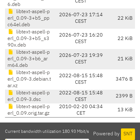
CEST
6.deb
libtext-aspell-p
2026-07-23 17:14
erl_0.09-3+b5_pp
22 KiB
CEST
c64el.deb
libtext-aspell-p
2026-07-23 16:20
erl_0.09-3+b5_s3
22 KiB
CEST
90x.deb
libtext-aspell-p
2026-07-23 19:39
erl_0.09-3+b6_ar
21 KiB
CEST
m64.deb
libtext-aspell-p
2022-08-15 15:48
erl_0.09-3.debian.t
3476 B
CEST
ar.xz
libtext-aspell-p
2022-08-15 15:48
2399 B
erl_0.09-3.dsc
CEST
libtext-aspell-p
2010-02-20 04:34
13 KiB
erl_0.09.orig.tar.gz
CET
Current bandwidth utilization 180.93 Mbit/s
Powered by
SNT