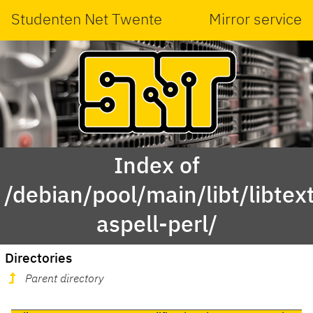
Studenten Net Twente
Mirror service
Index of
/debian/pool/main/libt/libtex
aspell-perl/
Directories
Parent directory