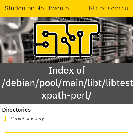
Studenten Net Twente
Mirror service
Index of
/debian/pool/main/libt/libtest
xpath-perl/
Directories
Parent directory