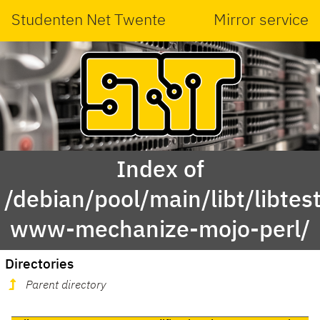
Studenten Net Twente
Mirror service
Index of
/debian/pool/main/libt/libtest
www-mechanize-mojo-perl/
Directories
Parent directory