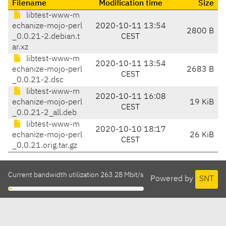
Filename
Modification time
Size
libtest-www-m
echanize-mojo-perl
2020-10-11 13:54
2800 B
_0.0.21-2.debian.t
CEST
ar.xz
libtest-www-m
2020-10-11 13:54
echanize-mojo-perl
2683 B
CEST
_0.0.21-2.dsc
libtest-www-m
2020-10-11 16:08
echanize-mojo-perl
19 KiB
CEST
_0.0.21-2_all.deb
libtest-www-m
2020-10-10 18:17
echanize-mojo-perl
26 KiB
CEST
_0.0.21.orig.tar.gz
Current bandwidth utilization 263.28 Mbit/s
Powered by
SNT