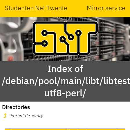
Studenten Net Twente
Mirror service
Index of
/debian/pool/main/libt/libtest
utf8-perl/
Directories
Parent directory