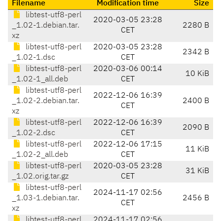
Filename
Modification time
Size
libtest-utf8-perl
2020-03-05 23:28
_1.02-1.debian.tar.
2280 B
CET
xz
libtest-utf8-perl
2020-03-05 23:28
2342 B
_1.02-1.dsc
CET
libtest-utf8-perl
2020-03-06 00:14
10 KiB
_1.02-1_all.deb
CET
libtest-utf8-perl
2022-12-06 16:39
_1.02-2.debian.tar.
2400 B
CET
xz
libtest-utf8-perl
2022-12-06 16:39
2090 B
_1.02-2.dsc
CET
libtest-utf8-perl
2022-12-06 17:15
11 KiB
_1.02-2_all.deb
CET
libtest-utf8-perl
2020-03-05 23:28
31 KiB
_1.02.orig.tar.gz
CET
libtest-utf8-perl
2024-11-17 02:56
_1.03-1.debian.tar.
2456 B
CET
xz
libtest-utf8-perl
2024-11-17 02:56