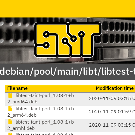
debian/pool/main/libt/libtest-
Filename
Modification time
libtest-taint-perl_1.08-1+b
2020-11-09 03:15 
2_amd64.deb
libtest-taint-perl_1.08-1+b
2020-11-09 01:59 
2_arm64.deb
libtest-taint-perl_1.08-1+b
2020-11-09 03:15 
2_armhf.deb