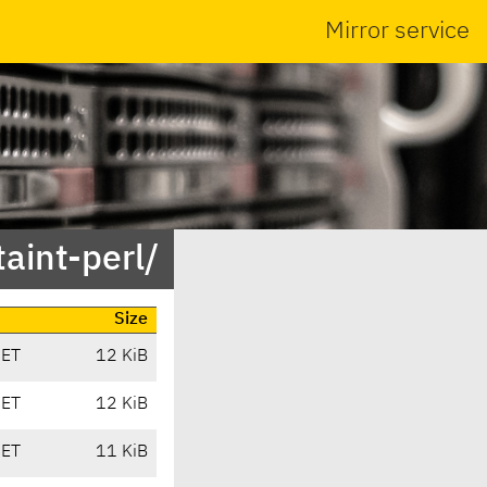
Mirror service
taint-perl/
Size
CET
12 KiB
CET
12 KiB
CET
11 KiB