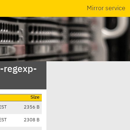
Mirror service
t-regexp-
Size
EST
2356 B
EST
2308 B