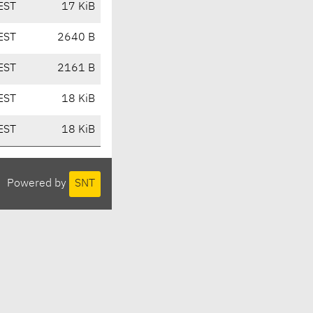
EST
17 KiB
EST
2640 B
EST
2161 B
EST
18 KiB
EST
18 KiB
Powered by
SNT