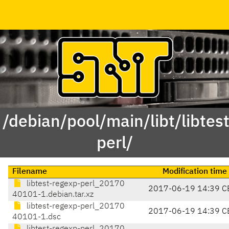
 /debian/pool/main/libt/libtes
perl/
Filename
Modification time
libtest-regexp-perl_20170
2017-06-19 14:39 C
40101-1.debian.tar.xz
libtest-regexp-perl_20170
2017-06-19 14:39 C
40101-1.dsc