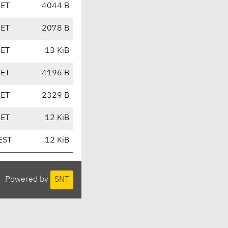
CET
4044 B
CET
2078 B
CET
13 KiB
CET
4196 B
CET
2329 B
CET
12 KiB
EST
12 KiB
Powered by
SNT