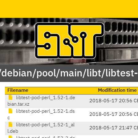
/debian/pool/main/libt/libtest
Filename
Modification time
libtest-pod-perl_1.52-1.de
2018-05-17 20:56 C
bian.tar.xz
libtest-pod-perl_1.52-1.ds
2018-05-17 20:56 C
c
libtest-pod-perl_1.52-1_al
2018-05-17 21:47 C
l.deb