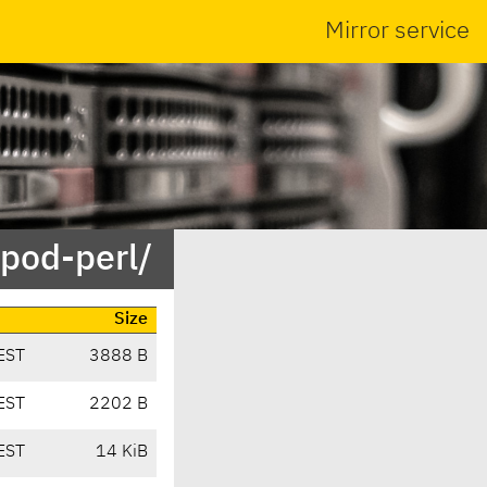
Mirror service
-pod-perl/
Size
EST
3888 B
EST
2202 B
EST
14 KiB