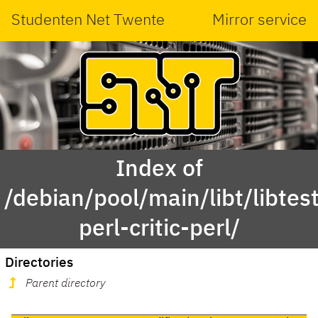
Studenten Net Twente
Mirror service
Index of
/debian/pool/main/libt/libtest
perl-critic-perl/
Directories
Parent directory