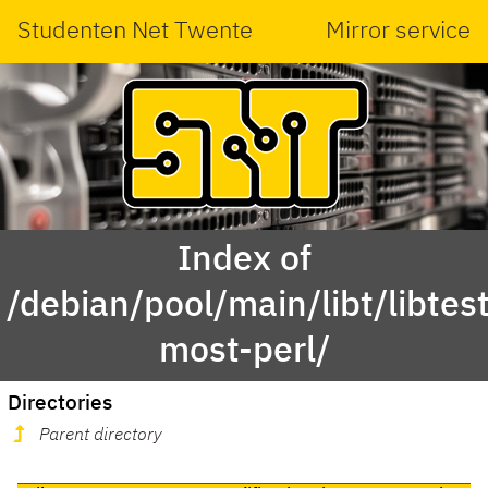
Studenten Net Twente
Mirror service
Index of
/debian/pool/main/libt/libtest
most-perl/
Directories
Parent directory