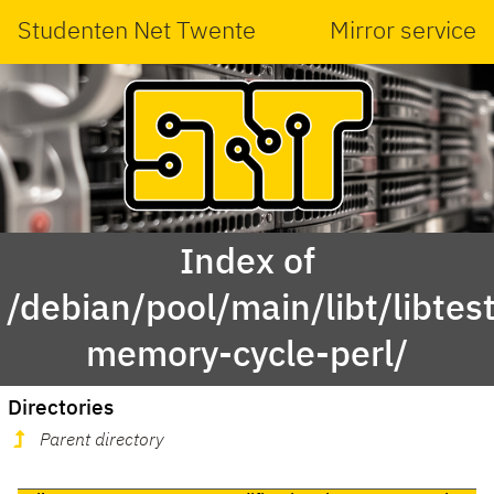
Studenten Net Twente
Mirror service
Index of
/debian/pool/main/libt/libtest
memory-cycle-perl/
Directories
Parent directory