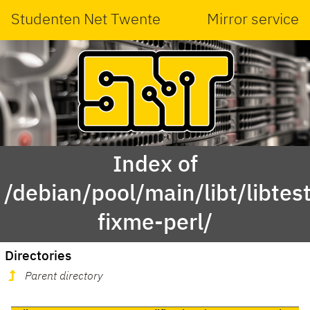
Studenten Net Twente
Mirror service
Index of
/debian/pool/main/libt/libtest
fixme-perl/
Directories
Parent directory