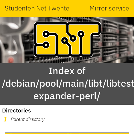
Studenten Net Twente
Mirror service
Index of
/debian/pool/main/libt/libtest
expander-perl/
Directories
Parent directory