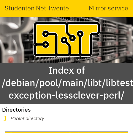
Studenten Net Twente
Mirror service
Index of
/debian/pool/main/libt/libtest
exception-lessclever-perl/
Directories
Parent directory