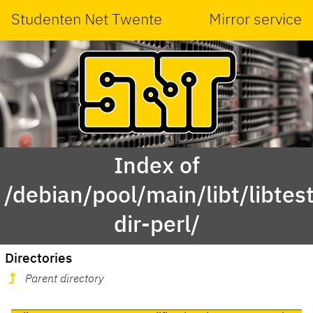
Studenten Net Twente
Mirror service
Index of
/debian/pool/main/libt/libtest
dir-perl/
Directories
Parent directory