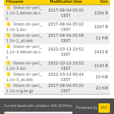
Filename
Modification time
Size
libtest-dir-perl_
2017-08-04 05:32
1.16-1.debian.tar.x
2256 B
CEST
z
libtest-dir-perl_
2017-08-04 05:32
2267 B
1.16-1.dsc
CEST
libtest-dir-perl_
2017-08-04 05:58
11 KiB
1.16-1_all.deb
CEST
libtest-dir-perl_
2022-10-13 23:52
1.16-3.debian.tar.x
2432 B
CEST
z
libtest-dir-perl_
2022-10-13 23:52
2145 B
1.16-3.dsc
CEST
libtest-dir-perl_
2022-10-14 00:44
10 KiB
1.16-3_all.deb
CEST
libtest-dir-perl_
2017-08-04 05:32
22 KiB
1.16.orig.tar.gz
CEST
Current bandwidth utilization 365.32 Mbit/s
Powered by
SNT