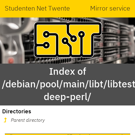
Studenten Net Twente
Mirror service
Index of
/debian/pool/main/libt/libtest
deep-perl/
Directories
Parent directory