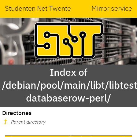
Studenten Net Twente
Mirror service
Index of
/debian/pool/main/libt/libtest
databaserow-perl/
Directories
Parent directory