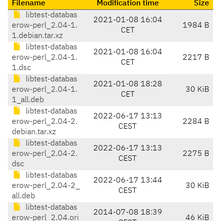
Filename
Modification time
Size
libtest-databas
2021-01-08 16:04
erow-perl_2.04-1.
1984 B
CET
1.debian.tar.xz
libtest-databas
2021-01-08 16:04
erow-perl_2.04-1.
2217 B
CET
1.dsc
libtest-databas
2021-01-08 18:28
erow-perl_2.04-1.
30 KiB
CET
1_all.deb
libtest-databas
2022-06-17 13:13
erow-perl_2.04-2.
2284 B
CEST
debian.tar.xz
libtest-databas
2022-06-17 13:13
erow-perl_2.04-2.
2275 B
CEST
dsc
libtest-databas
2022-06-17 13:44
erow-perl_2.04-2_
30 KiB
CEST
all.deb
libtest-databas
2014-07-08 18:39
erow-perl_2.04.ori
46 KiB