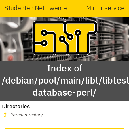
Studenten Net Twente
Mirror service
Index of
/debian/pool/main/libt/libtest
database-perl/
Directories
Parent directory