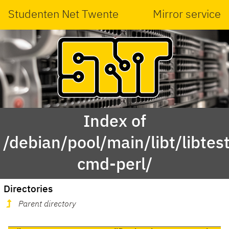
Studenten Net Twente
Mirror service
Index of
/debian/pool/main/libt/libtest
cmd-perl/
Directories
Parent directory