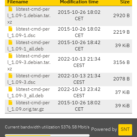
Filename
Modification time
Size
libtest-cmd-per
2015-10-26 18:02
l_1.09-1.debian.tar.
2920 B
CET
xz
libtest-cmd-per
2015-10-26 18:02
2219 B
l_1.09-1.dsc
CET
libtest-cmd-per
2015-10-26 18:42
39 KiB
l_1.09-1_all.deb
CET
libtest-cmd-per
2022-10-13 21:34
l_1.09-3.debian.tar.
3156 B
CEST
xz
libtest-cmd-per
2022-10-13 21:34
2078 B
l_1.09-3.dsc
CEST
libtest-cmd-per
2022-10-13 23:42
37 KiB
l_1.09-3_all.deb
CEST
libtest-cmd-per
2015-10-26 18:02
39 KiB
l_1.09.orig.tar.gz
CET
Current bandwidth utilization 5376.58 Mbit/s
Powered by
SNT