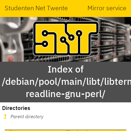
Studenten Net Twente
Mirror service
Index of
/debian/pool/main/libt/libter
readline-gnu-perl/
Directories
Parent directory