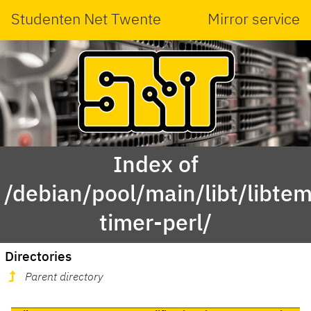
Studenten Net Twente
Mirror service
Index of
/debian/pool/main/libt/libte
timer-perl/
Directories
Parent directory