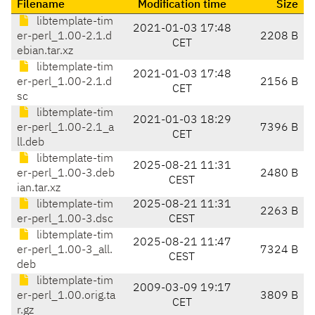
Filename
Modification time
Size
libtemplate-tim
2021-01-03 17:48
er-perl_1.00-2.1.d
2208 B
CET
ebian.tar.xz
libtemplate-tim
2021-01-03 17:48
er-perl_1.00-2.1.d
2156 B
CET
sc
libtemplate-tim
2021-01-03 18:29
er-perl_1.00-2.1_a
7396 B
CET
ll.deb
libtemplate-tim
2025-08-21 11:31
er-perl_1.00-3.deb
2480 B
CEST
ian.tar.xz
libtemplate-tim
2025-08-21 11:31
2263 B
er-perl_1.00-3.dsc
CEST
libtemplate-tim
2025-08-21 11:47
er-perl_1.00-3_all.
7324 B
CEST
deb
libtemplate-tim
2009-03-09 19:17
er-perl_1.00.orig.ta
3809 B
CET
r.gz