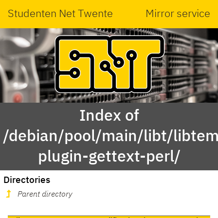
Studenten Net Twente
Mirror service
Index of
/debian/pool/main/libt/libte
plugin-gettext-perl/
Directories
Parent directory