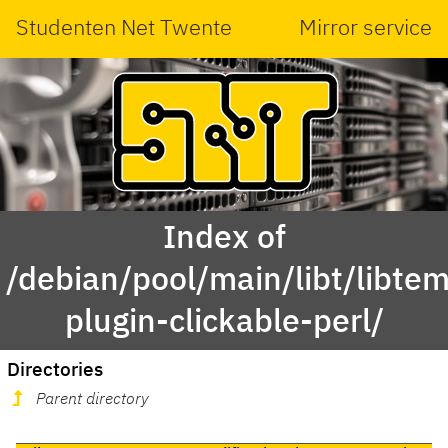
Studenten Net Twente
Mirror service
Index of
/debian/pool/main/libt/libte
plugin-clickable-perl/
Directories
Parent directory