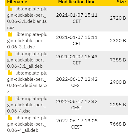
Filename
Modification time
Size
libtemplate-plu
gin-clickable-perl_
2021-01-07 15:11
2720 B
0.06-3.1.debian.ta
CET
r.xz
libtemplate-plu
2021-01-07 15:11
gin-clickable-perl_
2320 B
CET
0.06-3.1.dsc
libtemplate-plu
2021-01-07 16:43
gin-clickable-perl_
7388 B
CET
0.06-3.1_all.deb
libtemplate-plu
gin-clickable-perl_
2022-06-17 12:42
2900 B
0.06-4.debian.tar.x
CEST
z
libtemplate-plu
2022-06-17 12:42
gin-clickable-perl_
2295 B
CEST
0.06-4.dsc
libtemplate-plu
2022-06-17 13:08
gin-clickable-perl_
7668 B
CEST
0.06-4_all.deb