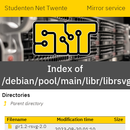
Studenten Net Twente
Mirror service
Index of
/debian/pool/main/libr/librsv
Directories
Parent directory
Filename
Modification time
Size
gir1.2-rsvg-2.0
2023-08-20 01:10