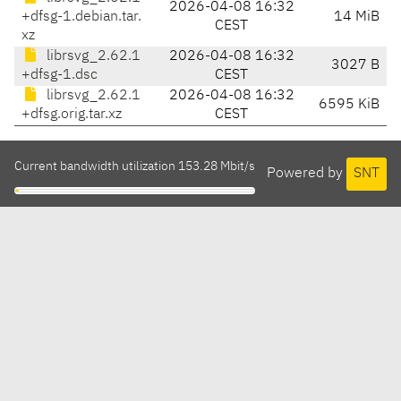
2026-04-08 16:32
+dfsg-1.debian.tar.
14 MiB
CEST
xz
librsvg_2.62.1
2026-04-08 16:32
3027 B
+dfsg-1.dsc
CEST
librsvg_2.62.1
2026-04-08 16:32
6595 KiB
+dfsg.orig.tar.xz
CEST
Current bandwidth utilization 153.28 Mbit/s
Powered by
SNT