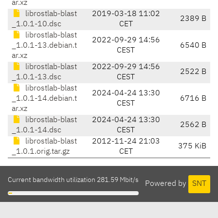
ar.xz
librostlab-blast
2019-03-18 11:02
2389 B
_1.0.1-10.dsc
CET
librostlab-blast
2022-09-29 14:56
_1.0.1-13.debian.t
6540 B
CEST
ar.xz
librostlab-blast
2022-09-29 14:56
2522 B
_1.0.1-13.dsc
CEST
librostlab-blast
2024-04-24 13:30
_1.0.1-14.debian.t
6716 B
CEST
ar.xz
librostlab-blast
2024-04-24 13:30
2562 B
_1.0.1-14.dsc
CEST
librostlab-blast
2012-11-24 21:03
375 KiB
_1.0.1.orig.tar.gz
CET
Current bandwidth utilization 281.59 Mbit/s
Powered by
SNT