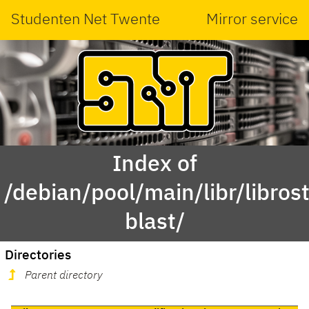
Studenten Net Twente
Mirror service
Index of
/debian/pool/main/libr/libros
blast/
Directories
Parent directory