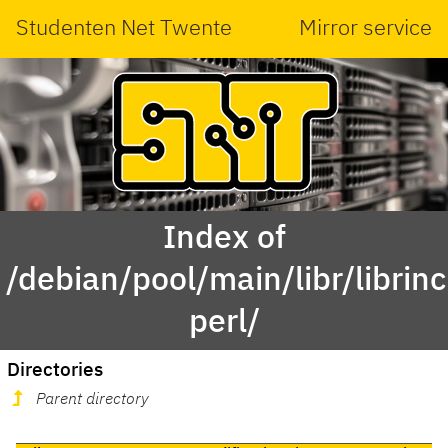
Studenten Net Twente
Mirror service
Index of
/debian/pool/main/libr/librinc
perl/
Directories
Parent directory