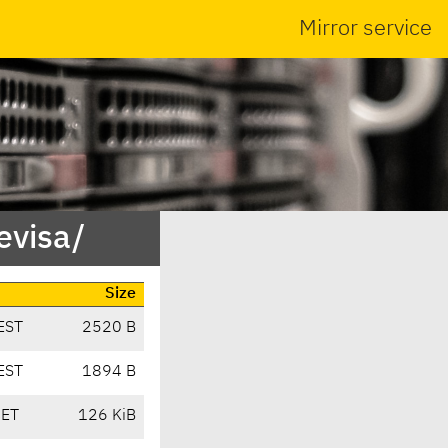
Mirror service
evisa/
Size
EST
2520 B
EST
1894 B
CET
126 KiB