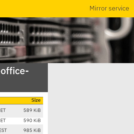
Mirror service
office-
Size
CET
589 KiB
CET
590 KiB
EST
985 KiB