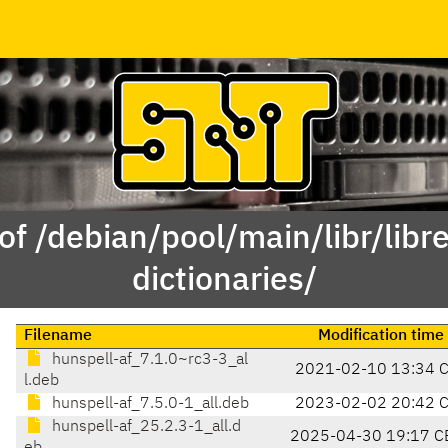
of /debian/pool/main/libr/libre
dictionaries/
Filename
Modification time
hunspell-af_7.1.0~rc3-3_al
2021-02-10 13:34 
l.deb
hunspell-af_7.5.0-1_all.deb
2023-02-02 20:42 
hunspell-af_25.2.3-1_all.d
2025-04-30 19:17 C