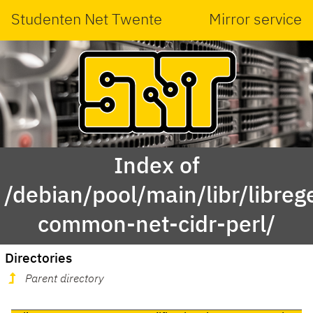
Studenten Net Twente
Mirror service
Index of
/debian/pool/main/libr/libreg
common-net-cidr-perl/
Directories
Parent directory