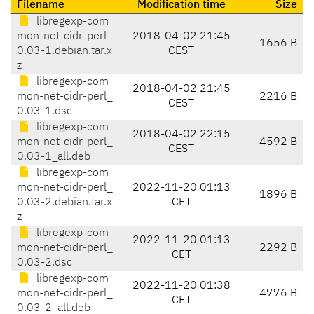
Filename
Modification time
Size
libregexp-com
mon-net-cidr-perl_
2018-04-02 21:45
1656 B
0.03-1.debian.tar.x
CEST
z
libregexp-com
2018-04-02 21:45
mon-net-cidr-perl_
2216 B
CEST
0.03-1.dsc
libregexp-com
2018-04-02 22:15
mon-net-cidr-perl_
4592 B
CEST
0.03-1_all.deb
libregexp-com
mon-net-cidr-perl_
2022-11-20 01:13
1896 B
0.03-2.debian.tar.x
CET
z
libregexp-com
2022-11-20 01:13
mon-net-cidr-perl_
2292 B
CET
0.03-2.dsc
libregexp-com
2022-11-20 01:38
mon-net-cidr-perl_
4776 B
CET
0.03-2_all.deb