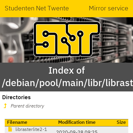
Studenten Net Twente
Mirror service
Index of
/debian/pool/main/libr/librast
Directories
Parent directory
Filename
Modification time
Size
librasterlite2-1
2020-09-28 09:25